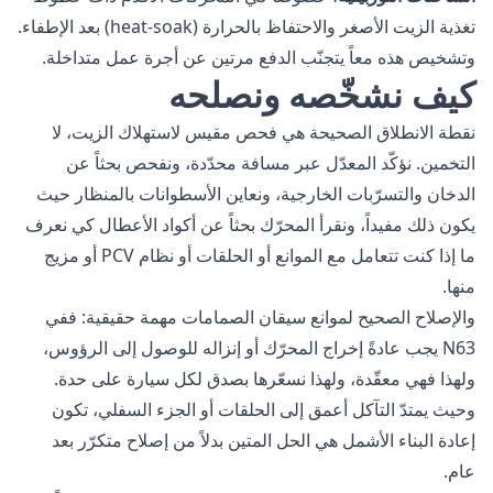
تغذية الزيت الأصغر والاحتفاظ بالحرارة (heat-soak) بعد الإطفاء.
وتشخيص هذه معاً يتجنّب الدفع مرتين عن أجرة عمل متداخلة.
كيف نشخّصه ونصلحه
نقطة الانطلاق الصحيحة هي فحص مقيس لاستهلاك الزيت، لا
التخمين. نؤكّد المعدّل عبر مسافة محدّدة، ونفحص بحثاً عن
الدخان والتسرّبات الخارجية، ونعاين الأسطوانات بالمنظار حيث
يكون ذلك مفيداً، ونقرأ المحرّك بحثاً عن أكواد الأعطال كي نعرف
ما إذا كنت تتعامل مع الموانع أو الحلقات أو نظام PCV أو مزيج
منها.
والإصلاح الصحيح لموانع سيقان الصمامات مهمة حقيقية: ففي
N63 يجب عادةً إخراج المحرّك أو إنزاله للوصول إلى الرؤوس،
ولهذا فهي معقّدة، ولهذا نسعّرها بصدق لكل سيارة على حدة.
وحيث يمتدّ التآكل أعمق إلى الحلقات أو الجزء السفلي، تكون
إعادة البناء الأشمل هي الحل المتين بدلاً من إصلاح متكرّر بعد
عام.