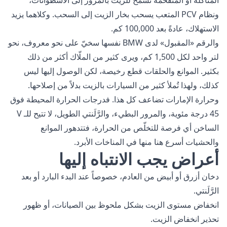
المتآكلة أو المتفحّمة تسمح للزيت بالمرور إلى الأسطوانات،
ونظام PCV المتعب يسحب بخار الزيت إلى السحب. وكلاهما يزيد
الاستهلاك، عادةً بعد 100,000 كم.
والرقم «المقبول» لدى BMW نفسها سخيّ على نحو معروف، نحو
لتر واحد لكل 1,500 كم، ويرى كثير من الملّاك أكثر من ذلك
بكثير. الموانع والحلقات قطع رخيصة، لكن الوصول إليها ليس
كذلك، ولهذا تُملأ كثير من السيارات بالزيت بدلاً من إصلاحها.
وحرارة الإمارات تضاعف كل هذا. فدرجات الحرارة المحيطة فوق
45 درجة مئوية، والمرور البطيء، والرَّلَنتي الطويل، لا تتيح للـ V
الساخن أي فرصة للتخلّص من الحرارة، فتتدهور الموانع
والحشيات أسرع هنا منها في المناخات الأبرد.
أعراض يجب الانتباه إليها
دخان أزرق أو أبيض من العادم، خصوصاً عند البدء البارد أو بعد
الرَّلَنتي.
انخفاض مستوى الزيت بشكل ملحوظ بين الصيانات، أو ظهور
تحذير انخفاض الزيت.