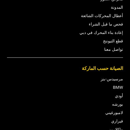
المدونة
أعطال المحركات الشائعة
فحص ما قبل الشراء
إعادة بناء المحرك في دبي
قطع التيوننج
تواصل معنا
الصيانة حسب الماركة
مرسيدس-بنز
BMW
أودي
بورشه
لامبورغيني
فيراري
ماكلارين