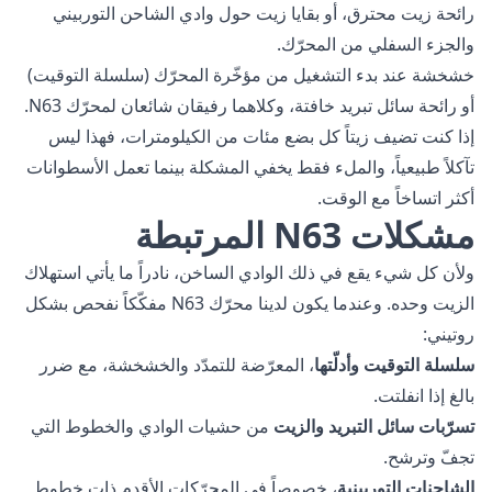
رائحة زيت محترق، أو بقايا زيت حول وادي الشاحن التوربيني
والجزء السفلي من المحرّك.
خشخشة عند بدء التشغيل من مؤخّرة المحرّك (سلسلة التوقيت)
أو رائحة سائل تبريد خافتة، وكلاهما رفيقان شائعان لمحرّك N63.
إذا كنت تضيف زيتاً كل بضع مئات من الكيلومترات، فهذا ليس
تآكلاً طبيعياً، والملء فقط يخفي المشكلة بينما تعمل الأسطوانات
أكثر اتساخاً مع الوقت.
مشكلات N63 المرتبطة
ولأن كل شيء يقع في ذلك الوادي الساخن، نادراً ما يأتي استهلاك
الزيت وحده. وعندما يكون لدينا محرّك N63 مفكّكاً نفحص بشكل
روتيني:
سلسلة التوقيت وأدلّتها
، المعرّضة للتمدّد والخشخشة، مع ضرر
بالغ إذا انفلتت.
تسرّبات سائل التبريد والزيت
من حشيات الوادي والخطوط التي
تجفّ وترشح.
الشاحنات التوربينية
، خصوصاً في المحرّكات الأقدم ذات خطوط