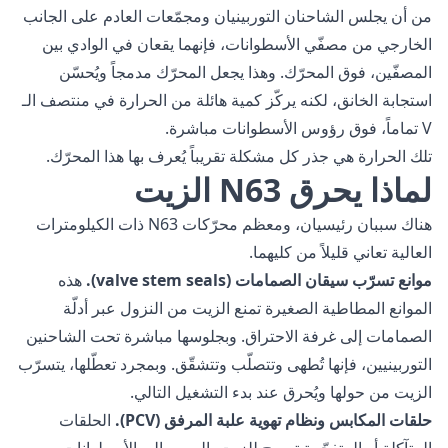
من أن يجلس الشاحنان التوربينيان ومجمّعات العادم على الجانب
الخارجي من مصفّي الأسطوانات، فإنهما يقعان في الوادي بين
المصفّين، فوق المحرّك. وهذا يجعل المحرّك مدمجاً ويُحسّن
استجابة الخانق، لكنه يركّز كمية هائلة من الحرارة في منتصف الـ
V تماماً، فوق رؤوس الأسطوانات مباشرة.
تلك الحرارة هي جذر كل مشكلة تقريباً يُعرف بها هذا المحرّك.
لماذا يحرق N63 الزيت
هناك سببان رئيسيان، ومعظم محرّكات N63 ذات الكيلومترات
العالية تعاني قليلاً من كليهما.
موانع تسرّب سيقان الصمامات (valve stem seals).
هذه
الموانع المطاطية الصغيرة تمنع الزيت من النزول عبر أدلّة
الصمامات إلى غرفة الاحتراق. وبجلوسها مباشرة تحت الشاحنين
التوربينيين، فإنها تُطهى وتتصلّب وتتشقّق. وبمجرد تعطّلها، يتسرّب
الزيت من حولها ويُحرق عند بدء التشغيل التالي.
حلقات المكابس ونظام تهوية علبة المرفق (PCV).
الحلقات