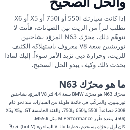
والحل الصحيح
إذا كانت سيارتك 550i أو 750i أو X5 أو X6
تطلب لتراً من الزيت بين الصيانات، فأنت لا
تتوهّم ذلك. محرّك N63 المزوّد بشاحنين
توربينيين سعة V8 معروف باستهلاكه الكثيف
للزيت، وحرارة دبي تزيد الأمر سوءاً. إليك لماذا
يحدث ذلك وكيف يبدو الحل الصحيح.
ما هو محرّك N63
محرّك N63 هو محرّك BMW سعة 4.4 لتر V8 المزوّد بشاحنين
توربينيين، والمركّب في قائمة طويلة من السيارات منذ نحو عام
2008 فصاعداً: 550i و650i و750i، والفئة الخامسة GT، وX5 وX6
(50i)، وعدة طُرز M Performance مثل M550i.
كان أول محرّك يستخدم تخطيط «الـ V الساخن» (hot-V). فبدلاً