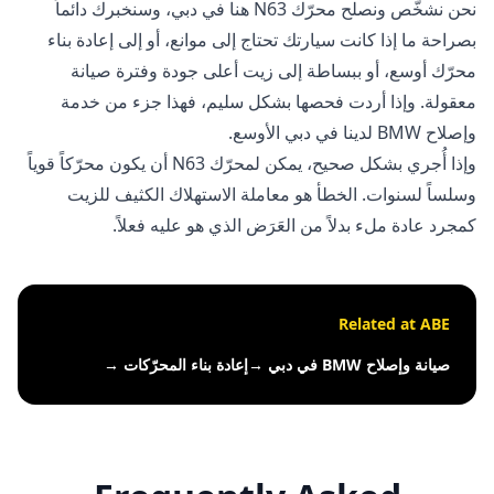
نحن نشخّص ونصلح محرّك N63 هنا في دبي، وسنخبرك دائماً
بصراحة ما إذا كانت سيارتك تحتاج إلى موانع، أو إلى
إعادة بناء
محرّك
أوسع، أو ببساطة إلى زيت أعلى جودة وفترة صيانة
معقولة. وإذا أردت فحصها بشكل سليم، فهذا جزء من
خدمة
وإصلاح BMW لدينا في دبي
الأوسع.
وإذا أُجري بشكل صحيح، يمكن لمحرّك N63 أن يكون محرّكاً قوياً
وسلساً لسنوات. الخطأ هو معاملة الاستهلاك الكثيف للزيت
كمجرد عادة ملء بدلاً من العَرَض الذي هو عليه فعلاً.
Related at ABE
صيانة وإصلاح BMW في دبي
→
إعادة بناء المحرّكات
→