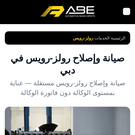
الرئيسية
/
الخدمات
/
رولز-رويس
صيانة وإصلاح رولز-رويس في
دبي
صيانة وإصلاح رولز-رويس مستقلة — عناية
بمستوى الوكالة دون فاتورة الوكالة