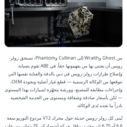
من Ghost وWraith إلى Cullinan وPhantom، تستحق رولز-
رويس أن يعتني بها من يفهمونها حقاً. في ABE نقوم بصيانة
وإصلاح طرازات رولز-رويس في دبي بالدقة والعناية نفسها التي
تتوقعها من الوكالة الرسمية — قطع غيار أصلية وبجودة OEM،
وإجراءات مطابقة للمصنع، وورشة مجهّزة لسيارات بهذا المستوى
— لكن بأسعار صادقة وشفافة ومستوى من الخدمة الشخصية
نادراً ما تجده لدى الوكالة.
تُبنى كل رولز-رويس حديثة حول محرك V12 مزدوج التوربو سعة
6.6 أو 6.75 لتر مقترن بناقل حركة أوتوماتيكي ZF بثماني سرعات