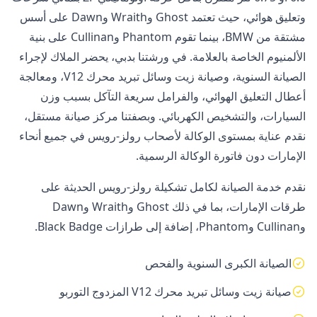
وتعليق هوائي، حيث تعتمد Ghost وWraith وDawn على أسس
مشتقة من BMW، بينما تقوم Phantom وCullinan على بنية
الألمنيوم الخاصة بالعلامة. في ورشتنا بدبي، يحضر الملاك لإجراء
الصيانة السنوية، وصيانة زيت وسائل تبريد محرك V12، ومعالجة
أعطال التعليق الهوائي، والفرامل سريعة التآكل بسبب وزن
السيارات، والتشخيص الكهربائي. وبصفتنا مركز صيانة مستقل،
نقدم عناية بمستوى الوكالة لأصحاب رولز-رويس في جميع أنحاء
الإمارات دون فاتورة الوكالة الرسمية.
نقدم خدمة الصيانة لكامل تشكيلة رولز-رويس الحديثة على
طرقات الإمارات، بما في ذلك Ghost وWraith وDawn
وCullinan وPhantom، إضافة إلى طرازات Black Badge.
الصيانة الكبرى السنوية والفحص
صيانة زيت وسائل تبريد محرك V12 المزدوج التوربو