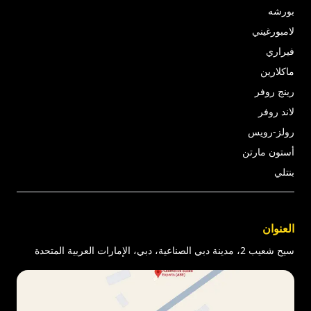
بورشه
لامبورغيني
فيراري
ماكلارين
رينج روفر
لاند روفر
رولز-رويس
أستون مارتن
بنتلي
العنوان
سيح شعيب 2، مدينة دبي الصناعية، دبي، الإمارات العربية المتحدة