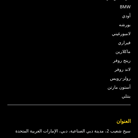
BMW
أودي
بورشه
لامبورغيني
فيراري
ماكلارين
رينج روفر
لاند روفر
رولز-رويس
أستون مارتن
بنتلي
العنوان
سيح شعيب 2، مدينة دبي الصناعية، دبي، الإمارات العربية المتحدة