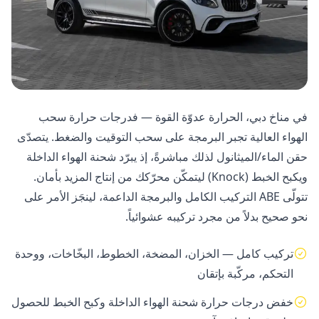
في مناخ دبي، الحرارة عدوّة القوة — فدرجات حرارة سحب
الهواء العالية تجبر البرمجة على سحب التوقيت والضغط. يتصدّى
حقن الماء/الميثانول لذلك مباشرةً، إذ يبرّد شحنة الهواء الداخلة
ويكبح الخبط (Knock) ليتمكّن محرّكك من إنتاج المزيد بأمان.
تتولّى ABE التركيب الكامل والبرمجة الداعمة، لينجَز الأمر على
نحو صحيح بدلاً من مجرد تركيبه عشوائياً.
تركيب كامل — الخزان، المضخة، الخطوط، البخّاخات، ووحدة
التحكم، مركّبة بإتقان
خفض درجات حرارة شحنة الهواء الداخلة وكبح الخبط للحصول