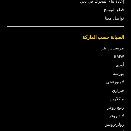
إعادة بناء المحرك في دبي
قطع التيوننج
تواصل معنا
الصيانة حسب الماركة
مرسيدس-بنز
BMW
أودي
بورشه
لامبورغيني
فيراري
ماكلارين
رينج روفر
لاند روفر
رولز-رويس