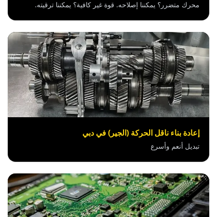
محرك متضرر؟ يمكننا إصلاحه. قوة غير كافية؟ يمكننا ترقيته.
إعادة بناء ناقل الحركة (الجير) في دبي
تبديل أنعم وأسرع