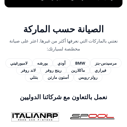
الصيانة حسب الماركة
نعتني بالماركات التي نعرفها أكثر من غيرها. اعثر على صيانة
مخصّصة لسيارتك:
مرسيدس-بنز
BMW
أودي
بورشه
لامبورغيني
فيراري
ماكلارين
رينج روفر
لاند روفر
رولز-رويس
أستون مارتن
بنتلي
نعمل بالتعاون مع شركائنا الدوليين