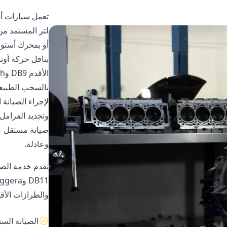
صيانة مستقل عب
وعادلة.
نقدم خدمة الصي
والطرازات الأقدم DB9 وV8 Vantage وsh
الصيانة الس