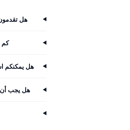
هل تقدمون خ
كم 
هل يمكنكم استبدال قابض ortshift
هل يجب أن أ