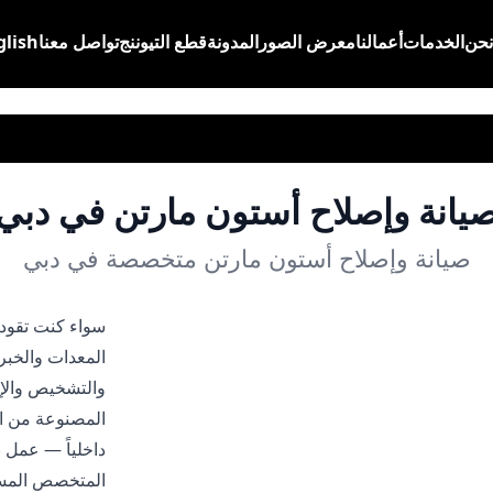
نحن
الخدمات
أعمالنا
معرض الصور
المدونة
قطع التيوننج
تواصل معنا
glish
يانة وإصلاح أستون مارتن في دبي
صيانة وإصلاح أستون مارتن متخصصة في دبي
المعدات والخبرة
والتشخيص والإ
داخلياً — عمل ب
المتخصص المس