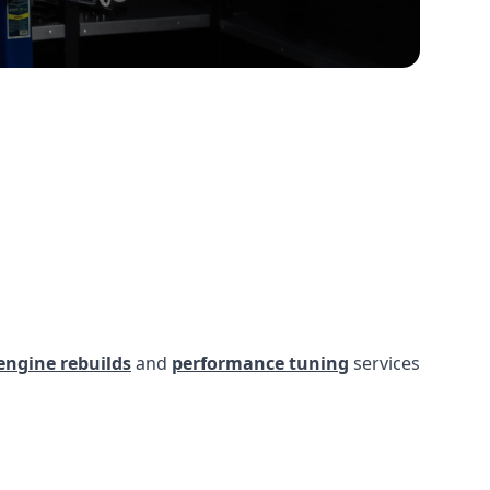
engine rebuilds
and
performance tuning
services.
s