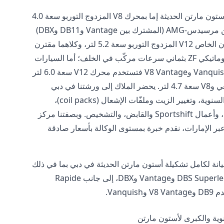
تعمل سيارات أستون مارتن الحديثة إما بمحرك V8 المزدوج التوربو سعة 4.0
لتر المستمد من مرسيدس-AMG (المشترك بين Vantage وDB11 وDBX)
أو بمحرك أستون الخاص V12 المزدوج التوربو سعة 5.2 لتر، وكلاهما مقترن
بناقل حركة أوتوماتيكي ZF بثماني سرعات مركّب في الخلف؛ أما السيارات
الأقدم DB9 وVanquish وV8 Vantage فتستخدم محرك V12 سعة 6.0 لتر
بالسحب الطبيعي وV8 سعة 4.7 لتر. يحضر الملاك إلى ورشتنا في دبي
لإجراء الصيانة السنوية، وتغيير الزيت وملفّات الإشعال (coil packs)،
وتجديد الفرامل، وأعمال Sportshift والقابض، والتشخيص. وبصفتنا مركز
ر الإمارات، نقدم خبرة بمستوى الوكالة بأسعار صادقة
انة لكامل تشكيلة أستون مارتن الحديثة في دبي بما في ذلك
DB11 وDBS Superleggera وVantage وDBX، إلى جانب Rapide
Vanqui.
نوية والكبرى لأستون مارتن