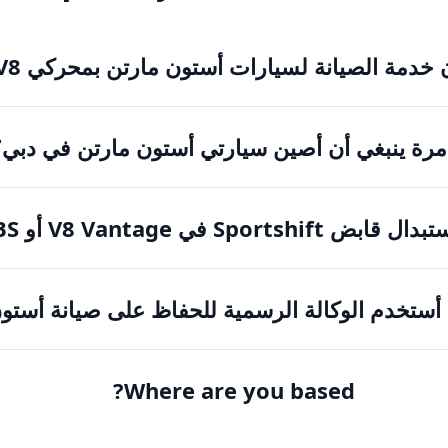
دمة الصيانة لسيارات أستون مارتن بمحركي V8 وV12؟
مرة ينبغي أن أصين سيارتي أستون مارتن في دبي؟
Sp في V8 Vantage أو DBS الأقدم؟
ستخدم الوكالة الرسمية للحفاظ على صيانة أستو
Where are you based?