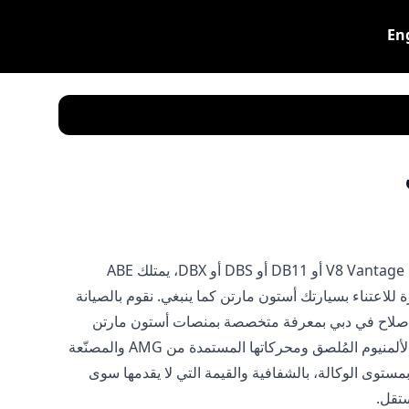
En
سواء كنت تقود V8 Vantage أو DB11 أو DBS أو DBX، يمتلك ABE
 للاعتناء بسيارتك أستون مارتن كما ينبغي. نقوم بالصيانة
صلاح في دبي بمعرفة متخصصة بمنصات أستون مارتن
المصنوعة من الألمنيوم المُلصق ومحركاتها المستمدة من AMG والمصنّعة
مستوى الوكالة، بالشفافية والقيمة التي لا يقدمها سوى
تقل.