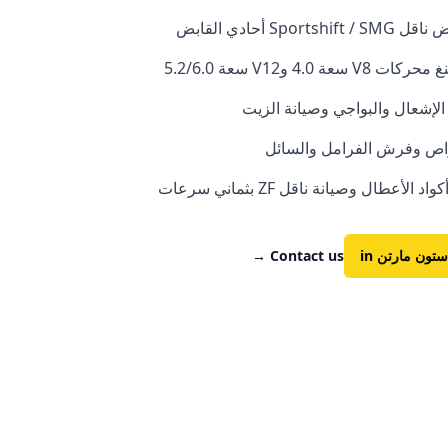
Sports أحادي القابض
سعة 4.0 وV12 سعة 5.2/6.0
لإشعال والبواجي وصيانة الزيت
راص وفرش الفرامل والسائل
لأعطال وصيانة ناقل ZF بثماني سرعات
ستون مارتن
in
Contact us
→