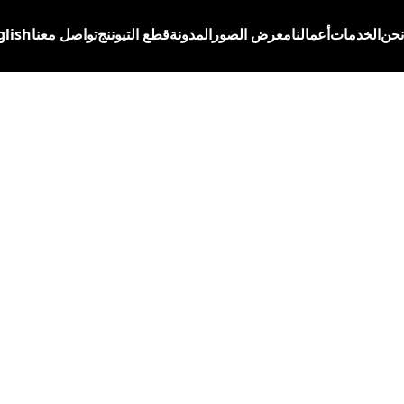
نحن
الخدمات
أعمالنا
معرض الصور
المدونة
قطع التيوننج
تواصل معنا
glish