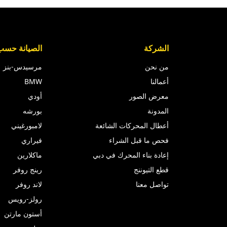
الشركة
الصيانة حسب 
من نحن
مرسيدس-بنز
أعمالنا
BMW
معرض الصور
أودي
المدونة
بورشه
أعطال المحركات الشائعة
لامبورغيني
فحص ما قبل الشراء
فيراري
إعادة بناء المحرك في دبي
ماكلارين
قطع التيوننج
رينج روفر
تواصل معنا
لاند روفر
رولز-رويس
أستون مارتن